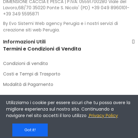
DIMENSIONE CACCIA E PESCA | P.IVA: 05591700280 Viale del
Lavoro,68/70 35020 Ponte S. Nicolo' (PD) +39 049 8960101-
+39 349 5595871
By Evo Sistemi Web agency Perugia e i nostri servizi di
creazione siti web Perugia.
Informazioni Utili
Termini e Condizioni di Vendita
Condizioni di vendita
Costi e Tempi di Trasporto
Modalità di Pagamento
Copyright © 2021 DIMENSIONE CACCIA E PESCA
. All Rights
Utilizziamo i cookie per essere sicuri che tu possa avere la
Reserved.
migliore esperienza sul nostro sito. Continuando a
navigare nel sito accetti il loro utilizzo
.
Privacy Policy
Got it!