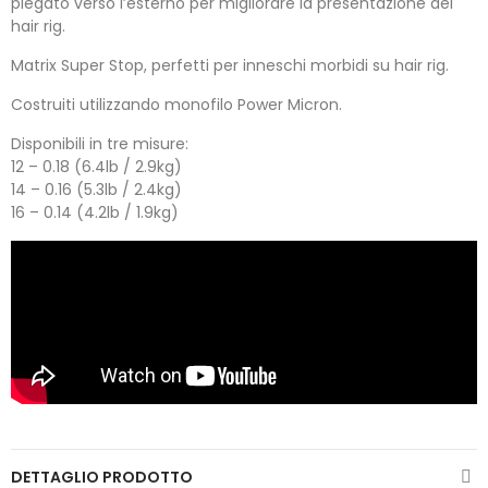
piegato verso l’esterno per migliorare la presentazione del
hair rig.
Matrix Super Stop, perfetti per inneschi morbidi su hair rig.
Costruiti utilizzando monofilo Power Micron.
Disponibili in tre misure:
12 – 0.18 (6.4lb / 2.9kg)
14 – 0.16 (5.3lb / 2.4kg)
16 – 0.14 (4.2lb / 1.9kg)
DETTAGLIO PRODOTTO